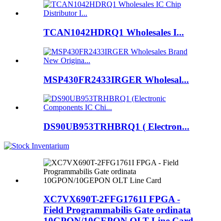
TCAN1042HDRQ1 Wholesales I...
MSP430FR2433IRGER Wholesal...
DS90UB953TRHBRQ1 ( Electron...
XC7VX690T-2FFG1761I FPGA -
Field Programmabilis Gate ordinata
10GPON/10GEPON OLT Line Card