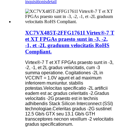
inquisitionis
detail
XC7VX485T-2FFG1761I Virtex®-7 T
et XT FPGAs praesto sunt in -3, -2,
-1, et -2L graduum velocitatis RoHS
Compliant.
Virtex®-7 T et XT FPGAs praesto sunt in -3,
-2, -1, et 2L gradus velocitatis, cum -3
summa operatione. Cogitationes -2L in
VCCINT = 1.0V agunt et ad maximum
inferiorem muniuntur. stabilis
potestas.Velocitas specificatio -2L artificii
eadem est ac gradus celeritatis -2.Gradus
velocitatis -2G praesto est in technis
adhibendis Stack Silicon Interconnect (SSI)
technologiae.Celeritas gradus -2G sustinet
12.5 Gb/s GTX seu 13.1 Gb/s GTH
transceptores necnon vexillum -2 velocitatis
gradus specificationum.