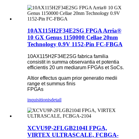
10AX115H2F34E2SG FPGA Arria®
10 GX Genus 1150000 Cellae 20nm
Technology 0.9V 1152-Pin FC-FBGA
10AX115H2F34E2SG fabrica familia
consistit in summa observantia et potentia
efficientis 20 um mediarum FPGAs et SoCs.
Altior effectus quam prior generatio medii
range et summus finis
FPGAs
inquisitionis
detail
XCVU9P-2FLGB2104I FPGA,
VIRTEX ULTRASCALE, FCBGA-