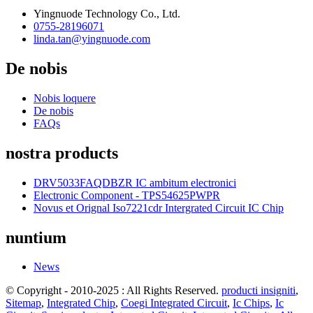
Yingnuode Technology Co., Ltd.
0755-28196071
linda.tan@yingnuode.com
De nobis
Nobis loquere
De nobis
FAQs
nostra products
DRV5033FAQDBZR IC ambitum electronici
Electronic Component - TPS54625PWPR
Novus et Orignal Iso7221cdr Intergrated Circuit IC Chip
nuntium
News
© Copyright - 2010-2025 : All Rights Reserved.
producti insigniti
,
Sitemap
,
Integrated Chip
,
Coegi Integrated Circuit
,
Ic Chips
,
Ic