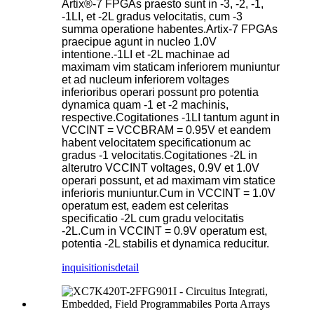
Artix®-7 FPGAs praesto sunt in -3, -2, -1,
-1LI, et -2L gradus velocitatis, cum -3
summa operatione habentes.Artix-7 FPGAs
praecipue agunt in nucleo 1.0V
intentione.-1LI et -2L machinae ad
maximam vim staticam inferiorem muniuntur
et ad nucleum inferiorem voltages
inferioribus operari possunt pro potentia
dynamica quam -1 et -2 machinis,
respective.Cogitationes -1LI tantum agunt in
VCCINT = VCCBRAM = 0.95V et eandem
habent velocitatem specificationum ac
gradus -1 velocitatis.Cogitationes -2L in
alterutro VCCINT voltages, 0.9V et 1.0V
operari possunt, et ad maximam vim statice
inferioris muniuntur.Cum in VCCINT = 1.0V
operatum est, eadem est celeritas
specificatio -2L cum gradu velocitatis
-2L.Cum in VCCINT = 0.9V operatum est,
potentia -2L stabilis et dynamica reducitur.
inquisitionis
detail