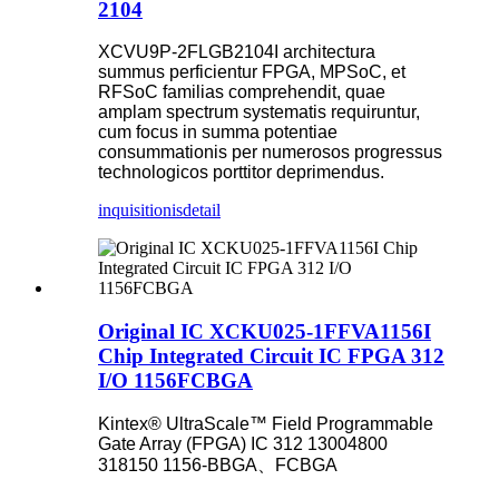
2104
XCVU9P-2FLGB2104I architectura
summus perficientur FPGA, MPSoC, et
RFSoC familias comprehendit, quae
amplam spectrum systematis requiruntur,
cum focus in summa potentiae
consummationis per numerosos progressus
technologicos porttitor deprimendus.
inquisitionis
detail
Original IC XCKU025-1FFVA1156I
Chip Integrated Circuit IC FPGA 312
I/O 1156FCBGA
Kintex® UltraScale™ Field Programmable
Gate Array (FPGA) IC 312 13004800
318150 1156-BBGA、FCBGA