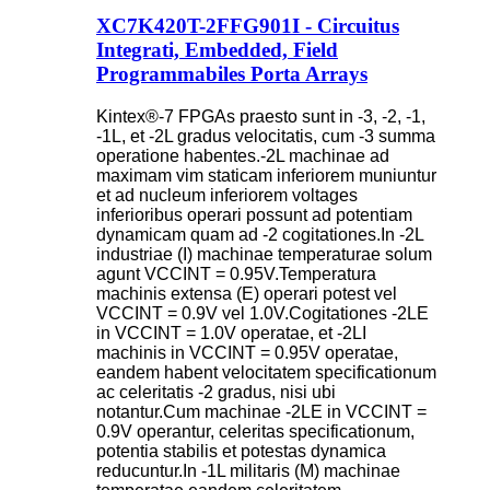
XC7K420T-2FFG901I - Circuitus
Integrati, Embedded, Field
Programmabiles Porta Arrays
Kintex®-7 FPGAs praesto sunt in -3, -2, -1,
-1L, et -2L gradus velocitatis, cum -3 summa
operatione habentes.-2L machinae ad
maximam vim staticam inferiorem muniuntur
et ad nucleum inferiorem voltages
inferioribus operari possunt ad potentiam
dynamicam quam ad -2 cogitationes.In -2L
industriae (I) machinae temperaturae solum
agunt VCCINT = 0.95V.Temperatura
machinis extensa (E) operari potest vel
VCCINT = 0.9V vel 1.0V.Cogitationes -2LE
in VCCINT = 1.0V operatae, et -2LI
machinis in VCCINT = 0.95V operatae,
eandem habent velocitatem specificationum
ac celeritatis -2 gradus, nisi ubi
notantur.Cum machinae -2LE in VCCINT =
0.9V operantur, celeritas specificationum,
potentia stabilis et potestas dynamica
reducuntur.In -1L militaris (M) machinae