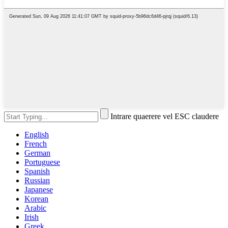
Intrare quaerere vel ESC claudere
English
French
German
Portuguese
Spanish
Russian
Japanese
Korean
Arabic
Irish
Greek