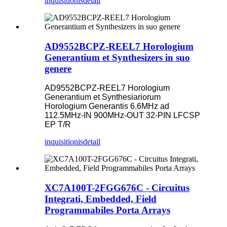
inquisitionis
detail
AD9552BCPZ-REEL7 Horologium
Generantium et Synthesizers in suo
genere
AD9552BCPZ-REEL7 Horologium
Generantium et Synthesiariorum
Horologium Generantis 6.6MHz ad
112.5MHz-IN 900MHz-OUT 32-PIN LFCSP
EP T/R
inquisitionis
detail
XC7A100T-2FGG676C - Circuitus
Integrati, Embedded, Field
Programmabiles Porta Arrays