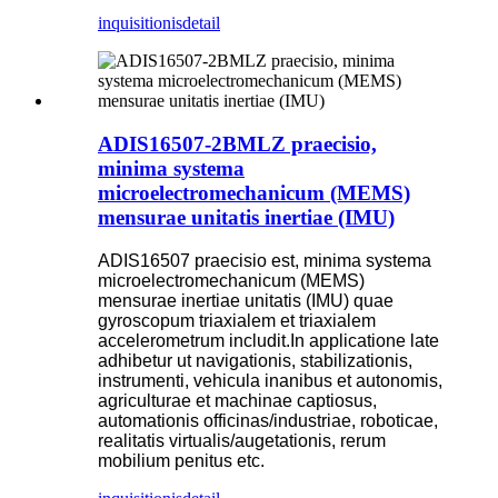
inquisitionis
detail
ADIS16507-2BMLZ praecisio,
minima systema
microelectromechanicum (MEMS)
mensurae unitatis inertiae (IMU)
ADIS16507 praecisio est, minima systema
microelectromechanicum (MEMS)
mensurae inertiae unitatis (IMU) quae
gyroscopum triaxialem et triaxialem
accelerometrum includit.In applicatione late
adhibetur ut navigationis, stabilizationis,
instrumenti, vehicula inanibus et autonomis,
agriculturae et machinae captiosus,
automationis officinas/industriae, roboticae,
realitatis virtualis/augetationis, rerum
mobilium penitus etc.