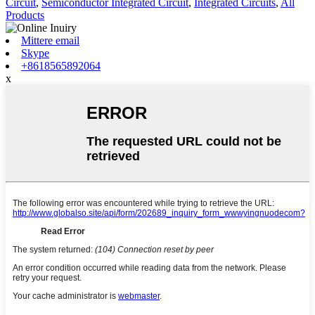
Circuit
,
Semiconductor Integrated Circuit
,
Integrated Circuits
,
All
Products
Mittere email
Skype
+8618565892064
x