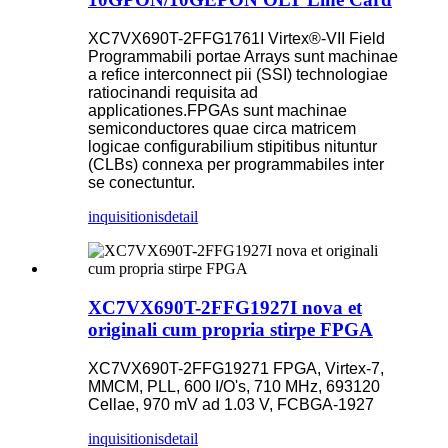
XC7VX690T-2FFG1761I Virtex®-VII Field
Programmabili portae Arrays sunt machinae
a refice interconnect pii (SSI) technologiae
ratiocinandi requisita ad
applicationes.FPGAs sunt machinae
semiconductores quae circa matricem
logicae configurabilium stipitibus nituntur
(CLBs) connexa per programmabiles inter
se conectuntur.
inquisitionis
detail
XC7VX690T-2FFG1927I nova et
originali cum propria stirpe FPGA
XC7VX690T-2FFG19271 FPGA, Virtex-7,
MMCM, PLL, 600 I/O's, 710 MHz, 693120
Cellae, 970 mV ad 1.03 V, FCBGA-1927
inquisitionis
detail