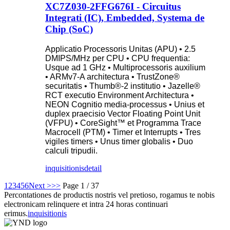
XC7Z030-2FFG676I - Circuitus
Integrati (IC), Embedded, Systema de
Chip (SoC)
Applicatio Processoris Unitas (APU) • 2.5
DMIPS/MHz per CPU • CPU frequentia:
Usque ad 1 GHz • Multiprocessoris auxilium
• ARMv7-A architectura • TrustZone®
securitatis • Thumb®-2 institutio • Jazelle®
RCT executio Environment Architectura •
NEON Cognitio media-processus • Unius et
duplex praecisio Vector Floating Point Unit
(VFPU) • CoreSight™ et Programma Trace
Macrocell (PTM) • Timer et Interrupts • Tres
vigiles timers • Unus timer globalis • Duo
calculi tripudii.
inquisitionis
detail
1
2
3
4
5
6
Next >
>>
Page 1 / 37
Percontationes de productis nostris vel pretioso, rogamus te nobis
electronicam relinquere et intra 24 horas continuari
erimus.
inquisitionis