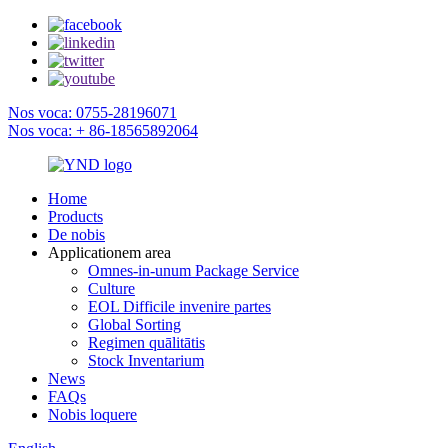
Nos voca: 0755-28196071
Nos voca: + 86-18565892064
Home
Products
De nobis
Applicationem area
Omnes-in-unum Package Service
Culture
EOL Difficile invenire partes
Global Sorting
Regimen quālitātis
Stock Inventarium
News
FAQs
Nobis loquere