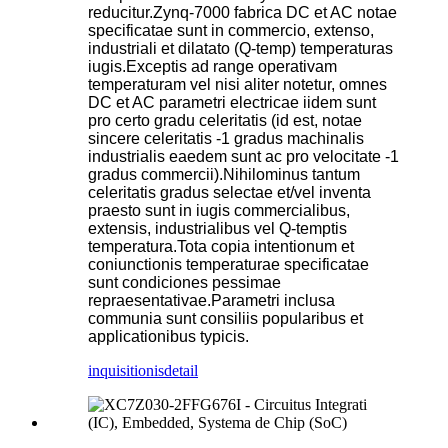
reducitur.Zynq-7000 fabrica DC et AC notae
specificatae sunt in commercio, extenso,
industriali et dilatato (Q-temp) temperaturas
iugis.Exceptis ad range operativam
temperaturam vel nisi aliter notetur, omnes
DC et AC parametri electricae iidem sunt
pro certo gradu celeritatis (id est, notae
sincere celeritatis -1 gradus machinalis
industrialis eaedem sunt ac pro velocitate -1
gradus commercii).Nihilominus tantum
celeritatis gradus selectae et/vel inventa
praesto sunt in iugis commercialibus,
extensis, industrialibus vel Q-temptis
temperatura.Tota copia intentionum et
coniunctionis temperaturae specificatae
sunt condiciones pessimae
repraesentativae.Parametri inclusa
communia sunt consiliis popularibus et
applicationibus typicis.
inquisitionis
detail