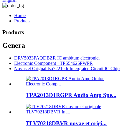
English
Home
Products
Products
Genera
DRV5033FAQDBZR IC ambitum electronici
Electronic Component - TPS54625PWPR
Novus et Orignal Iso7221cdr Intergrated Circuit IC Chip
TPA2013D1RGPR Audio Amp Spe...
TLV70218DBVR novae et origi...