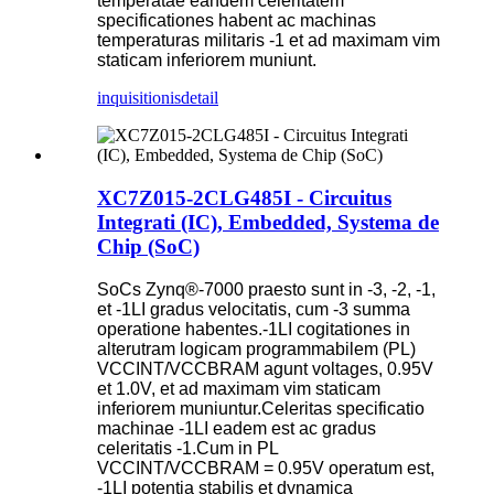
temperatae eandem celeritatem
specificationes habent ac machinas
temperaturas militaris -1 et ad maximam vim
staticam inferiorem muniunt.
inquisitionis
detail
XC7Z015-2CLG485I - Circuitus
Integrati (IC), Embedded, Systema de
Chip (SoC)
SoCs Zynq®-7000 praesto sunt in -3, -2, -1,
et -1LI gradus velocitatis, cum -3 summa
operatione habentes.-1LI cogitationes in
alterutram logicam programmabilem (PL)
VCCINT/VCCBRAM agunt voltages, 0.95V
et 1.0V, et ad maximam vim staticam
inferiorem muniuntur.Celeritas specificatio
machinae -1LI eadem est ac gradus
celeritatis -1.Cum in PL
VCCINT/VCCBRAM = 0.95V operatum est,
-1LI potentia stabilis et dynamica