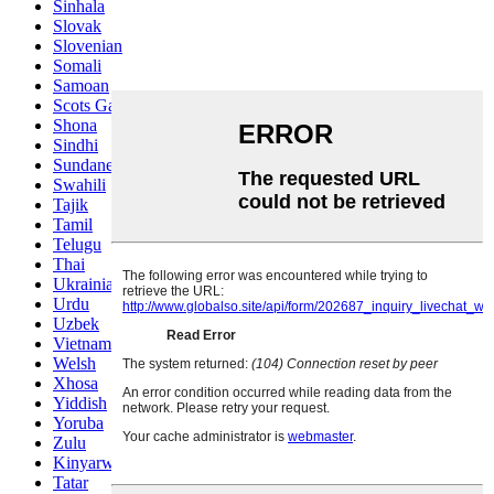
Sinhala
Slovak
Slovenian
Somali
Samoan
Scots Gaelic
Shona
Sindhi
Sundanese
Swahili
Tajik
Tamil
Telugu
Thai
Ukrainian
Urdu
Uzbek
Vietnamese
Welsh
Xhosa
Yiddish
Yoruba
Zulu
Kinyarwanda
Tatar