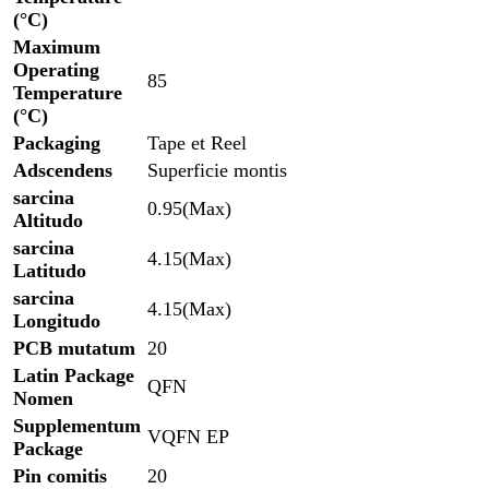
(°C)
Maximum
Operating
85
Temperature
(°C)
Packaging
Tape et Reel
Adscendens
Superficie montis
sarcina
0.95(Max)
Altitudo
sarcina
4.15(Max)
Latitudo
sarcina
4.15(Max)
Longitudo
PCB mutatum
20
Latin Package
QFN
Nomen
Supplementum
VQFN EP
Package
Pin comitis
20