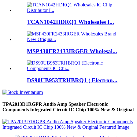
TCAN1042HDRQ1 Wholesales I...
MSP430FR2433IRGER Wholesal...
DS90UB953TRHBRQ1 ( Electron...
TPA2013D1RGPR Audio Amp Speaker Electronic
Components Integrated Circuit IC Chip 100% New & Original