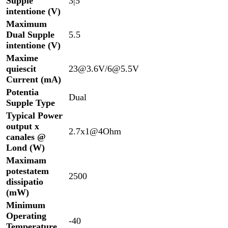
Supple
3|5
intentione (V)
Maximum
Dual Supple
5.5
intentione (V)
Maxime
quiescit
23@3.6V/6@5.5V
Current (mA)
Potentia
Dual
Supple Type
Typical Power
output x
2.7x1@4Ohm
canales @
Lond (W)
Maximam
potestatem
2500
dissipatio
(mW)
Minimum
Operating
-40
Temperature