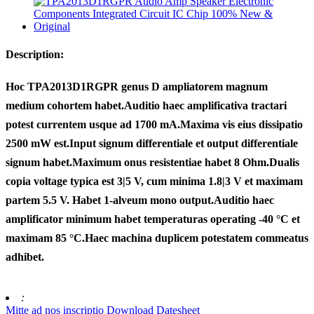
Description:
Hoc TPA2013D1RGPR genus D ampliatorem magnum
medium cohortem habet.Auditio haec amplificativa tractari
potest currentem usque ad 1700 mA.Maxima vis eius dissipatio
2500 mW est.Input signum differentiale et output differentiale
signum habet.Maximum onus resistentiae habet 8 Ohm.Dualis
copia voltage typica est 3|5 V, cum minima 1.8|3 V et maximam
partem 5.5 V. Habet 1-alveum mono output.Auditio haec
amplificator minimum habet temperaturas operating -40 °C et
maximam 85 °C.Haec machina duplicem potestatem commeatus
adhibet.
:
Mitte ad nos inscriptio
Download Datesheet