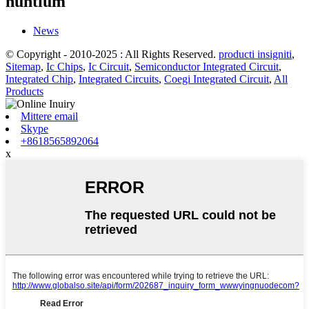
nuntium
News
© Copyright - 2010-2025 : All Rights Reserved.
producti insigniti
,
Sitemap
,
Ic Chips
,
Ic Circuit
,
Semiconductor Integrated Circuit
,
Integrated Chip
,
Integrated Circuits
,
Coegi Integrated Circuit
,
All
Products
Mittere email
Skype
+8618565892064
x