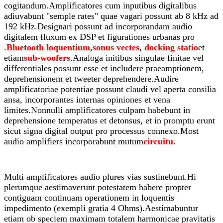
cogitandum.Amplificatores cum inputibus digitalibus
adiuvabunt "semple rates" quae vagari possunt ab 8 kHz ad
192 kHz.Designari possunt ad incorporandam audio
digitalem fluxum ex DSP et figurationes urbanas pro
.
Bluetooth
loquentium
,
sonus vectes
,
docking statio
et
etiam
sub-woofers
.Analoga initibus singulae finitae vel
differentiales possunt esse et includere praeamptionem,
deprehensionem et tweeter deprehendere.Audire
amplificatoriae potentiae possunt claudi vel aperta consilia
ansa, incorporantes internas opiniones et vena
limites.Nonnulli amplificatores culpam habebunt in
deprehensione temperatus et detonsus, et in promptu erunt
sicut signa digital output pro processus connexo.Most
audio amplifiers incorporabunt mutum
circuitu
.
Multi amplificatores audio plures vias sustinebunt.Hi
plerumque aestimaverunt potestatem habere propter
contiguam continuam operationem in loquentis
impedimento (exempli gratia 4 Ohms).Aestimabuntur
etiam ob speciem maximam totalem harmonicae pravitatis