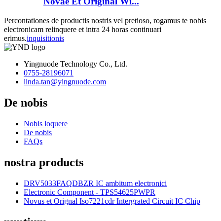
Novae Et Original Wi...
Percontationes de productis nostris vel pretioso, rogamus te nobis
electronicam relinquere et intra 24 horas continuari
erimus.
inquisitionis
Yingnuode Technology Co., Ltd.
0755-28196071
linda.tan@yingnuode.com
De nobis
Nobis loquere
De nobis
FAQs
nostra products
DRV5033FAQDBZR IC ambitum electronici
Electronic Component - TPS54625PWPR
Novus et Orignal Iso7221cdr Intergrated Circuit IC Chip