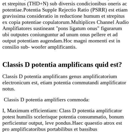
et strepitus (THD+N) sub diversis condicionibus oneris ac
potentiae.Potentia Supple Rejectio Ratio (PSRR) est etiam
gravissima consideratio in reductione humum et strepitus
ex copia potentiae copulatorum.Multiplices Channel Audio
Amplifiatores sustineant "pons ligatum onus" figurarum
ubi outputes coniunguntur ad unum onus pellere et ad
output potentiam augendam.Hoc magni momenti est in
consilio sub- woofer amplificantis.
Classis D potentia amplificans quid est?
Classis D potentia amplificans genus amplificatorium
electronicum est, etiam potentia commutandi amplificator
notus.
Classis D potentia amplifiers commoda:
I, Maximum efficientiam: Class D potentia amplificator
potest humilis scelerisque potentia consummatio, bonum
perficientur output, leve pondus.Haec quaestio atrox est
pro amplificatoribus portabilibus et bassibus