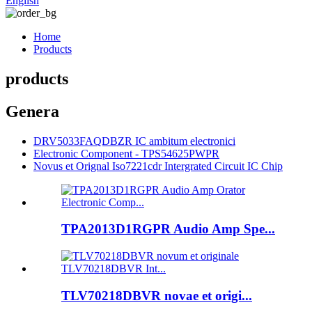
English
Home
Products
products
Genera
DRV5033FAQDBZR IC ambitum electronici
Electronic Component - TPS54625PWPR
Novus et Orignal Iso7221cdr Intergrated Circuit IC Chip
TPA2013D1RGPR Audio Amp Spe...
TLV70218DBVR novae et origi...