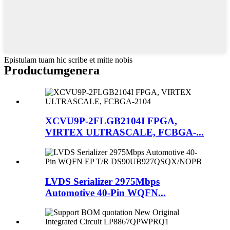
Epistulam tuam hic scribe et mitte nobis
Productum
genera
XCVU9P-2FLGB2104I FPGA,
VIRTEX ULTRASCALE, FCBGA-...
LVDS Serializer 2975Mbps
Automotive 40-Pin WQFN...