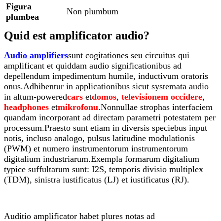
Figura
Non plumbum
plumbea
Quid est amplificator audio?
Audio amplifiers
sunt cogitationes seu circuitus qui
amplificant et quiddam audio significationibus ad
depellendum impedimentum humile, inductivum oratoris
onus.Adhibentur in applicationibus sicut systemata audio
in altum-powered
cars
et
domos
,
televisionem occidere
,
headphones
et
mikrofonu
.Nonnullae strophas interfaciem
quandam incorporant ad directam parametri potestatem per
processum.Praesto sunt etiam in diversis speciebus input
notis, incluso analogo, pulsus latitudine modulationis
(PWM) et numero instrumentorum instrumentorum
digitalium industriarum.Exempla formarum digitalium
typice suffultarum sunt: ​​I2S, temporis divisio multiplex
(TDM), sinistra iustificatus (LJ) et iustificatus (RJ).
Auditio amplificator habet plures notas ad