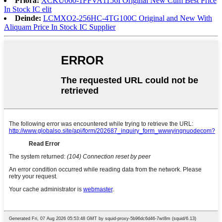
Priora:
XCKU060-1FFVA1156I Original New Cum Best Price
In Stock IC elit
Deinde:
LCMXO2-256HC-4TG100C Original and New With
Aliquam Price In Stock IC Supplier