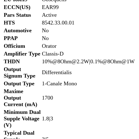
ECCN(US)
EAR99
Pars Status
Active
HTS
8542.33.00.01
Automotive
No
PPAP
No
Officium
Orator
Amplifier Type
Classis-D
THDN
10%@8Ohm@2.2W|0.1%@8Ohm@1W
Output
Differentialis
Signum Type
Output Type
1-Canale Mono
Maxime
Output
1700
Current (mA)
Minimum Dual
Supple Voltage
1.8|3
(V)
Typical Dual