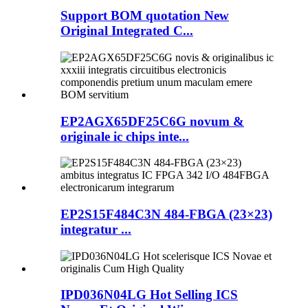
Support BOM quotation New
Original Integrated C...
EP2AGX65DF25C6G novum &
originale ic chips inte...
EP2S15F484C3N 484-FBGA (23×23)
integratur ...
IPD036N04LG Hot Selling ICS