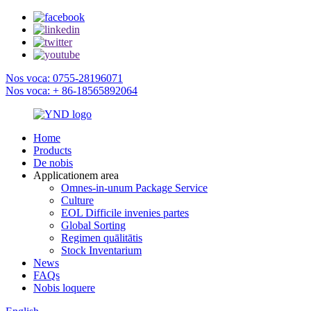
Nos voca: 0755-28196071
Nos voca: + 86-18565892064
Home
Products
De nobis
Applicationem area
Omnes-in-unum Package Service
Culture
EOL Difficile invenies partes
Global Sorting
Regimen quālitātis
Stock Inventarium
News
FAQs
Nobis loquere