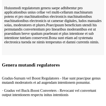
Huiusmodi regulatorum genera saepe adhibentur pro
applicationibus unius cellae vel multi-cellarum machinarum
potens et pro machinationibus electronicis machinationibus
machinationibus electronicis ut camerae digitales, ludos manuales
solas, moderatores et plures.Praecipuum beneficium utendi his
permutandis convertentium pro linearibus moderantibus est ut
praesidium breve spatium praebeant et plus intentione et sub
intentione tutelam conservent.Bona sunt etiam ad systemata
electronica tuenda ne nimis temperatus et damni currentis nimis.
Genera mutandi regulatores
Gradus-Sursum vel Boost Regulatores - Hae sunt praecipue genus
mutandi moderatoris et ad augendam intentionem ponuntur.
· Gradus vel Buck-Boost Converters - Revocant vel convertunt
output intentionem respectu initus intentionis