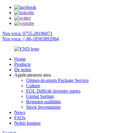
Nos voca: 0755-28196071
Nos voca: + 86-18565892064
Home
Products
De nobis
Applicationem area
Omnes-in-unum Package Service
Culture
EOL Difficile invenire partes
Global Sorting
Regimen quālitātis
Stock Inventarium
News
FAQs
Nobis loquere