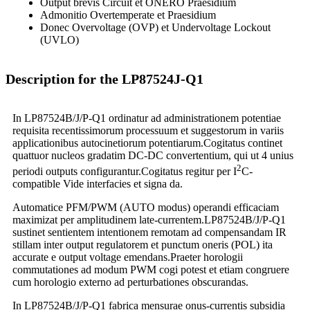
Output brevis Circuit et ONERO Praesidium
Admonitio Overtemperate et Praesidium
Donec Overvoltage (OVP) et Undervoltage Lockout
(UVLO)
Description for the LP87524J-Q1
In LP87524B/J/P-Q1 ordinatur ad administrationem potentiae
requisita recentissimorum processuum et suggestorum in variis
applicationibus autocinetiorum potentiarum.Cogitatus continet
quattuor nucleos gradatim DC-DC convertentium, qui ut 4 unius
2
periodi outputs configurantur.Cogitatus regitur per I
C-
compatible Vide interfacies et signa da.
Automatice PFM/PWM (AUTO modus) operandi efficaciam
maximizat per amplitudinem late-currentem.LP87524B/J/P-Q1
sustinet sentientem intentionem remotam ad compensandam IR
stillam inter output regulatorem et punctum oneris (POL) ita
accurate e output voltage emendans.Praeter horologii
commutationes ad modum PWM cogi potest et etiam congruere
cum horologio externo ad perturbationes obscurandas.
In LP87524B/J/P-Q1 fabrica mensurae onus-currentis subsidia