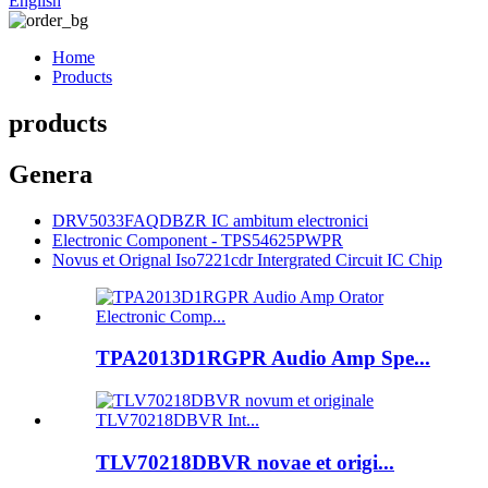
English
Home
Products
products
Genera
DRV5033FAQDBZR IC ambitum electronici
Electronic Component - TPS54625PWPR
Novus et Orignal Iso7221cdr Intergrated Circuit IC Chip
TPA2013D1RGPR Audio Amp Spe...
TLV70218DBVR novae et origi...