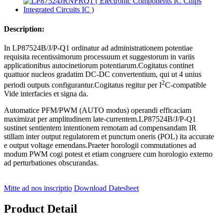
Description:
In LP87524B/J/P-Q1 ordinatur ad administrationem potentiae
requisita recentissimorum processuum et suggestorum in variis
applicationibus autocinetiorum potentiarum.Cogitatus continet
quattuor nucleos gradatim DC-DC convertentium, qui ut 4 unius
2
periodi outputs configurantur.Cogitatus regitur per I
C-compatible
Vide interfacies et signa da.
Automatice PFM/PWM (AUTO modus) operandi efficaciam
maximizat per amplitudinem late-currentem.LP87524B/J/P-Q1
sustinet sentientem intentionem remotam ad compensandam IR
stillam inter output regulatorem et punctum oneris (POL) ita accurate
e output voltage emendans.Praeter horologii commutationes ad
modum PWM cogi potest et etiam congruere cum horologio externo
ad perturbationes obscurandas.
Mitte ad nos inscriptio
Download Datesheet
Product Detail