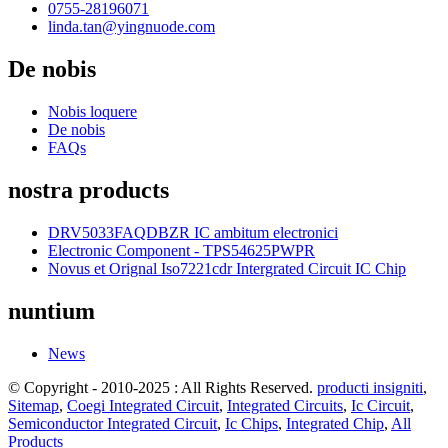
0755-28196071
linda.tan@yingnuode.com
De nobis
Nobis loquere
De nobis
FAQs
nostra products
DRV5033FAQDBZR IC ambitum electronici
Electronic Component - TPS54625PWPR
Novus et Orignal Iso7221cdr Intergrated Circuit IC Chip
nuntium
News
© Copyright - 2010-2025 : All Rights Reserved.
producti insigniti
,
Sitemap
,
Coegi Integrated Circuit
,
Integrated Circuits
,
Ic Circuit
,
Semiconductor Integrated Circuit
,
Ic Chips
,
Integrated Chip
,
All
Products