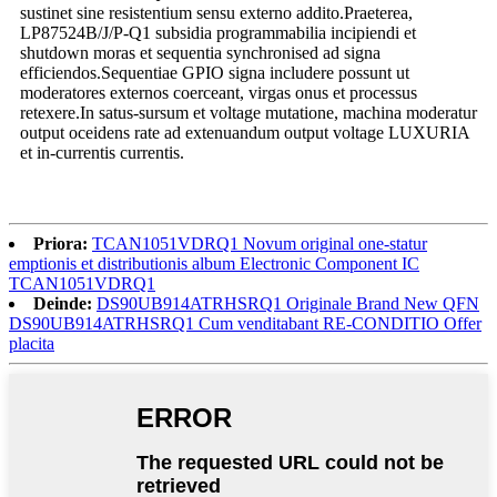
sustinet sine resistentium sensu externo addito.Praeterea,
LP87524B/J/P-Q1 subsidia programmabilia incipiendi et
shutdown moras et sequentia synchronised ad signa
efficiendos.Sequentiae GPIO signa includere possunt ut
moderatores externos coerceant, virgas onus et processus
retexere.In satus-sursum et voltage mutatione, machina moderatur
output oceidens rate ad extenuandum output voltage LUXURIA
et in-currentis currentis.
Priora:
TCAN1051VDRQ1 Novum original one-statur
emptionis et distributionis album Electronic Component IC
TCAN1051VDRQ1
Deinde:
DS90UB914ATRHSRQ1 Originale Brand New QFN
DS90UB914ATRHSRQ1 Cum venditabant RE-CONDITIO Offer
placita