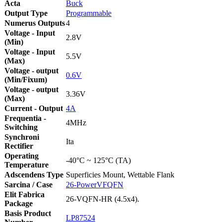
Acta
Buck
Output Type
Programmable
Numerus Outputs
4
Voltage - Input
2.8V
(Min)
Voltage - Input
5.5V
(Max)
Voltage - output
0.6V
(Min/Fixum)
Voltage - output
3.36V
(Max)
Current - Output
4A
Frequentia -
4MHz
Switching
Synchroni
Ita
Rectifier
Operating
-40°C ~ 125°C (TA)
Temperature
Adscendens Type
Superficies Mount, Wettable Flank
Sarcina / Case
26-PowerVFQFN
Elit Fabrica
26-VQFN-HR (4.5x4).
Package
Basis Product
LP87524