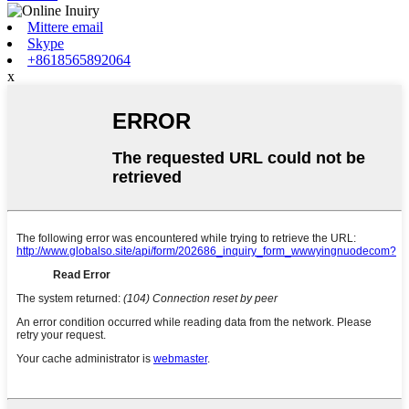
Mittere email
Skype
+8618565892064
x