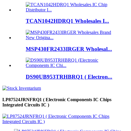
TCAN1042HDRQ1 Wholesales I...
MSP430FR2433IRGER Wholesal...
DS90UB953TRHBRQ1 ( Electron...
LP87524JRNFRQ1 ( Electronic Components IC Chips
Integrated Circuits IC )