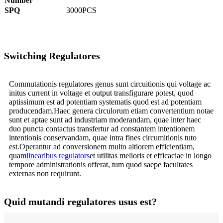
Number
S
PQ
3000PCS
Switching Regulatores
Commutationis regulatores genus sunt circuitionis qui voltage ac
initus current in voltage et output transfigurare potest, quod
aptissimum est ad potentiam systematis quod est ad potentiam
producendam.Haec genera circulorum etiam convertentium notae
sunt et aptae sunt ad industriam moderandam, quae inter haec
duo puncta contactus transfertur ad constantem intentionem
intentionis conservandam, quae intra fines circumitionis tuto
est.Operantur ad conversionem multo altiorem efficientiam,
quam
linearibus regulators
et utilitas melioris et efficaciae in longo
tempore administrationis offerat, tum quod saepe facultates
externas non requirunt.
Quid mutandi regulatores usus est?