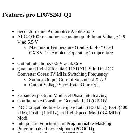
Features pro LP87524J-Q1
Secundum quid Automotive Applications
AEC-Q100 secundum secundum quid: Input Voltage: 2.8
V ad 5.5 V
Machinam Temperature Gradus I: -40 ° C ad
CXXV ° C Ambiens Operating Temperature
Output intentione: 0.6 V ad 3.36 V
Quattuor High-Efficentia GRADATUS In DC-DC
Converter Cores: IV-MHz Switching Frequency
Summa Output Current Sursum ad X A *
Output Voltage Slew-Rate 3.8 mV/µs
Expande-spectrum Modus et Phase Interleaving
Configurable Consilium Generale I / O (GPIOs)
2
I
C-Compatible Interface quae Latin (100 kHz), Fasti (400
kHz), Fasti+ (1 MHz), et High-Speed ​​Modi (3.4 MHz)
Modi
Interpellare Function cum Programmable Masking
Programmable Power signum (PGOOD)