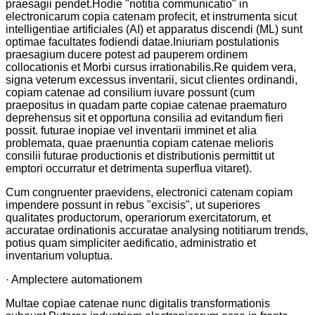
praesagii pendet.Hodie "notitia communicatio" in
electronicarum copia catenam profecit, et instrumenta sicut
intelligentiae artificiales (AI) et apparatus discendi (ML) sunt
optimae facultates fodiendi datae.Iniuriam postulationis
praesagium ducere potest ad pauperem ordinem
collocationis et Morbi cursus irrationabilis.Re quidem vera,
signa veterum excessus inventarii, sicut clientes ordinandi,
copiam catenae ad consilium iuvare possunt (cum
praepositus in quadam parte copiae catenae praematuro
deprehensus sit et opportuna consilia ad evitandum fieri
possit. futurae inopiae vel inventarii imminet et alia
problemata, quae praenuntia copiam catenae melioris
consilii futurae productionis et distributionis permittit ut
emptori occurratur et detrimenta superflua vitaret).
Cum congruenter praevidens, electronici catenam copiam
impendere possunt in rebus "excisis", ut superiores
qualitates productorum, operariorum exercitatorum, et
accuratae ordinationis accuratae analysing notitiarum trends,
potius quam simpliciter aedificatio, administratio et
inventarium voluptua.
· Amplectere automationem
Multae copiae catenae nunc digitalis transformationis