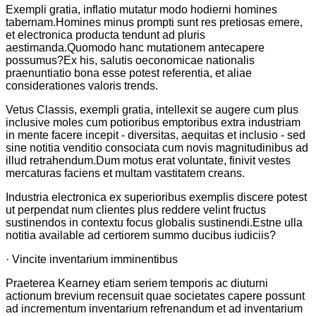
Exempli gratia, inflatio mutatur modo hodierni homines
tabernam.Homines minus prompti sunt res pretiosas emere,
et electronica producta tendunt ad pluris
aestimanda.Quomodo hanc mutationem antecapere
possumus?Ex his, salutis oeconomicae nationalis
praenuntiatio bona esse potest referentia, et aliae
considerationes valoris trends.
Vetus Classis, exempli gratia, intellexit se augere cum plus
inclusive moles cum potioribus emptoribus extra industriam
in mente facere incepit - diversitas, aequitas et inclusio - sed
sine notitia venditio consociata cum novis magnitudinibus ad
illud retrahendum.Dum motus erat voluntate, finivit vestes
mercaturas faciens et multam vastitatem creans.
Industria electronica ex superioribus exemplis discere potest
ut perpendat num clientes plus reddere velint fructus
sustinendos in contextu focus globalis sustinendi.Estne ulla
notitia available ad certiorem summo ducibus iudiciis?
· Vincite inventarium imminentibus
Praeterea Kearney etiam seriem temporis ac diuturni
actionum brevium recensuit quae societates capere possunt
ad incrementum inventarium refrenandum et ad inventarium