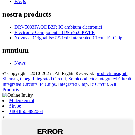
FAQs
nostra products
DRV5033FAQDBZR IC ambitum electronici
Electronic Component - TPS54625PWPR
Novus et Orignal Iso7221cdr Intergrated Circuit IC Chip
nuntium
News
© Copyright - 2010-2025 : All Rights Reserved.
producti insigniti
,
Sitemap
,
Coegi Integrated Circuit
,
Semiconductor Integrated Circuit
,
Integrated Circuits
,
Ic Chips
,
Integrated Chip
,
Ic Circuit
,
All
Products
Mittere email
Skype
+8618565892064
x