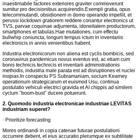
inaestimabile factores exteriores graviter commoverunt
sumitur pro decisionibus acquirendis.Exempli gratia, opus
telecommutandi, obsidionem in domo operando impellit, et
perussi lockdown gratiorem reddere conantur electronics ut
TVS, parvae coquinae adjumenta, idoneitatem productorum,
smartphones et tabulas.Hae mutationes, cum effectu
bullwhip coniuncta, longum tempus ictum in inventariis
electronicis in annis venientibus habent.
Industria electronicorum non aliena est cyclis bombicis, sed
coronavirus pandemicus novus eventus est, ac etiam cum
bonis technicis technicis et inventarii administrationis
methodis, industria male parata est ad disruptiones et nuclei
inopias.In conspectu PS Subramaniam, socium Kearney
operationum strategicarum et euismod Usu, continua
postulatio vehiculi electrici gravida et AI chippis ad similem
cyclum "boom-bust" ducere potuerunt.
2. Quomodo industria electronicae industriae LEVITAS
industriam superet?
· Prioritize forecasting
Mores ordinandi in copia catenae futurae postulationi
occurrere debent, et eius accuratio plerumque ex subtilitate