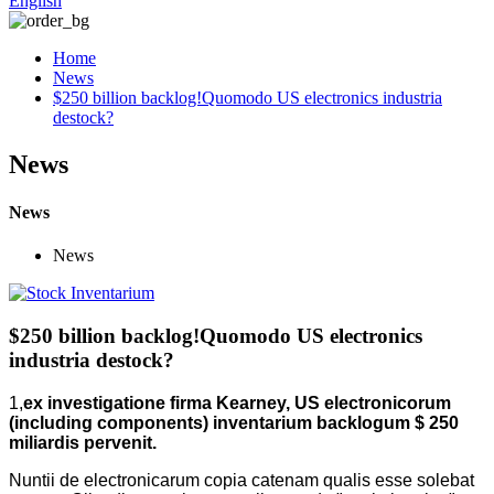
English
Home
News
$250 billion backlog!Quomodo US electronics industria
destock?
News
News
News
$250 billion backlog!Quomodo US electronics
industria destock?
1,
ex investigatione firma Kearney, US electronicorum
(including components) inventarium backlogum $ 250
miliardis pervenit.
Nuntii de electronicarum copia catenam qualis esse solebat