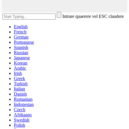
Intrare quaerere vel ESC claudere
English
French
German
Portuguese
Spanish
Russian
Japanese
Korean
Arabic
Irish
Greek
Turkish
Italian
Danish
Romanian
Indonesian
Czech
Afrikaans
Swedish
Polish