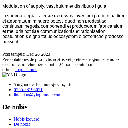
Modulation of supply, vestibulum et distributio ligula.
In summa, copia catenae excessus inventarii pretium partium
et apparatuum minuere potest, quod non prodest ad
continuam negotia componendi et productorum fabricantium,
et melioris notitiae communicationis et rationisationi
postulationis signa totius oecosystem electronicae prodesse
possunt.
Post tempus: Dec-26-2023
Percontationes de productis nostris vel pretioso, rogamus te nobis
electronicam relinquere et intra 24 horas continuari
erimus.
inquisitionis
Yingnuode Technology Co., Ltd.
0755-28196071
linda.tan@yingnuode.com
De nobis
Nobis loquere
De nobis