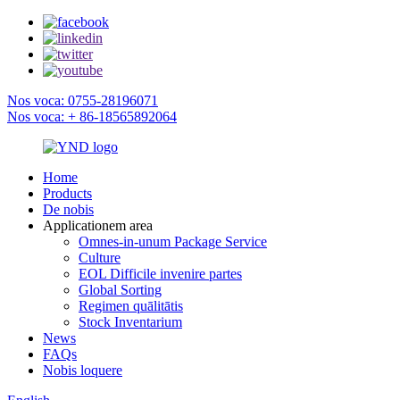
Nos voca: 0755-28196071
Nos voca: + 86-18565892064
Home
Products
De nobis
Applicationem area
Omnes-in-unum Package Service
Culture
EOL Difficile invenire partes
Global Sorting
Regimen quālitātis
Stock Inventarium
News
FAQs
Nobis loquere