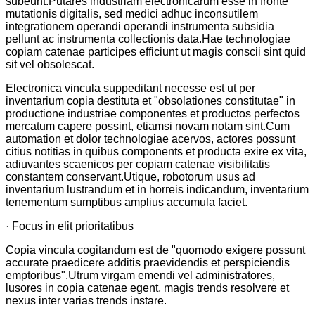
subeunt.Putares industriam electronicarum esse in fronte
mutationis digitalis, sed medici adhuc inconsutilem
integrationem operandi operandi instrumenta subsidia
pellunt ac instrumenta collectionis data.Hae technologiae
copiam catenae participes efficiunt ut magis conscii sint quid
sit vel obsolescat.
Electronica vincula suppeditant necesse est ut per
inventarium copia destituta et "obsolationes constitutae" in
productione industriae componentes et productos perfectos
mercatum capere possint, etiamsi novam notam sint.Cum
automation et dolor technologiae acervos, actores possunt
citius notitias in quibus components et producta exire ex vita,
adiuvantes scaenicos per copiam catenae visibilitatis
constantem conservant.Utique, robotorum usus ad
inventarium lustrandum et in horreis indicandum, inventarium
tenementum sumptibus amplius accumula faciet.
· Focus in elit prioritatibus
Copia vincula cogitandum est de "quomodo exigere possunt
accurate praedicere additis praevidendis et perspiciendis
emptoribus".Utrum virgam emendi vel administratores,
lusores in copia catenae egent, magis trends resolvere et
nexus inter varias trends instare.