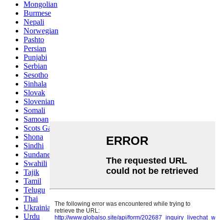
Mongolian
Burmese
Nepali
Norwegian
Pashto
Persian
Punjabi
Serbian
Sesotho
Sinhala
Slovak
Slovenian
Somali
Samoan
Scots Gaelic
Shona
Sindhi
Sundanese
Swahili
Tajik
Tamil
Telugu
Thai
Ukrainian
Urdu